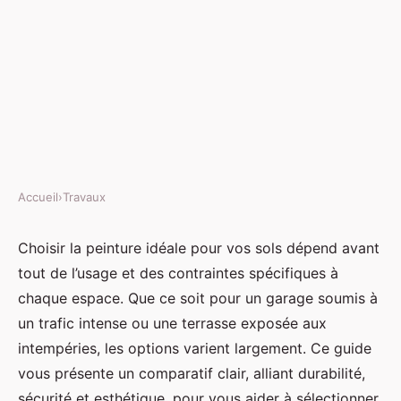
Accueil
›
Travaux
TRAVAUX
Top choix de peintures pour sols
Choisir la peinture idéale pour vos sols dépend avant
tout de l’usage et des contraintes spécifiques à
selon vos besoins spécifiques
chaque espace. Que ce soit pour un garage soumis à
un trafic intense ou une terrasse exposée aux
Auberte
•
05/08/2025 15:12
•
9 min de lecture
intempéries, les options varient largement. Ce guide
vous présente un comparatif clair, alliant durabilité,
sécurité et esthétique, pour vous aider à sélectionner