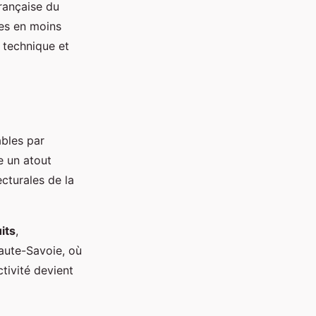
rançaise du
ues en moins
e technique et
ables par
e un atout
ecturales de la
its
,
aute-Savoie, où
tivité devient