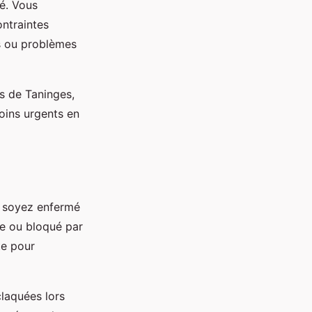
té. Vous
ontraintes
es ou problèmes
es de Taninges,
oins urgents en
s soyez enfermé
re ou bloqué par
te pour
claquées lors