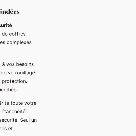
lindées
urité
n de coffres-
ques complexes
t à vos besoins
 de verrouillage
 protection.
herchée.
rite toute votre
 étanchéité
écurité. Seul un
mes et