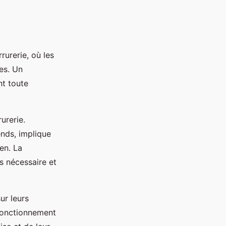
rurerie, où les
es. Un
t toute
urerie.
ends, implique
ien. La
 nécessaire et
ur leurs
 fonctionnement