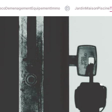
eco
Demenagement
Equipement
Immo
Jardin
Maison
Piscine
T