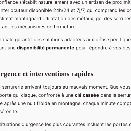
onfiance s'établit naturellement avec un artisan de proximi
interlocuteur disponible 24h/24 et 7j/7, qui comprend les c
u climat montagnard : dilatation des métaux, gel des serrur
ctant les mécanismes de fermeture.
locale garantit des solutions adaptées aux défis spécifiqu
nant une
disponibilité permanente
pour répondre à vos bes
urgence et interventions rapides
 serrurerie arrivent toujours au mauvais moment. Que vou
porte qui claque, confronté à une
clé cassée
dans la serru
ée après une nuit froide en montagne, chaque minute comp
sérénité.
situations d'urgence les plus courantes incluent les portes 