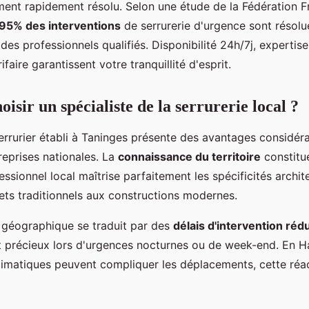
ent rapidement résolu. Selon une étude de la Fédération F
95% des interventions
de serrurerie d'urgence sont résol
des professionnels qualifiés. Disponibilité 24h/7j, expertis
faire garantissent votre tranquillité d'esprit.
isir un spécialiste de la serrurerie local ?
errurier établi à Taninges présente des avantages considér
reprises nationales. La
connaissance du territoire
constitu
essionnel local maîtrise parfaitement les spécificités archit
lets traditionnels aux constructions modernes.
 géographique se traduit par des
délais d'intervention rédu
t précieux lors d'urgences nocturnes ou de week-end. En H
climatiques peuvent compliquer les déplacements, cette réac