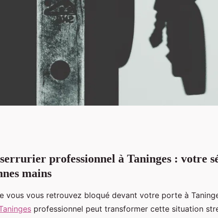
serrurier professionnel à Taninges : votre s
: vos solutions de
nnes mains
ue vous vous retrouvez bloqué devant votre porte à Taninge
 Taninges
professionnel peut transformer cette situation str