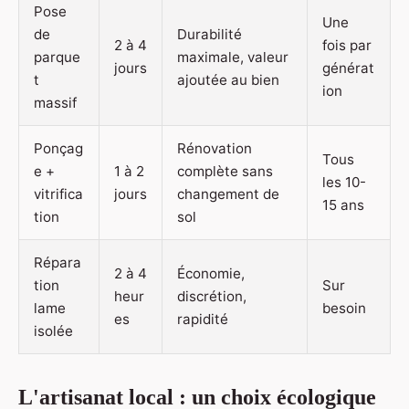
Pose
Une
de
Durabilité
2 à 4
fois par
parque
maximale, valeur
jours
générat
t
ajoutée au bien
ion
massif
Ponçag
Rénovation
Tous
e +
1 à 2
complète sans
les 10-
vitrifica
jours
changement de
15 ans
tion
sol
Répara
2 à 4
Économie,
tion
Sur
heur
discrétion,
lame
besoin
es
rapidité
isolée
L'artisanat local : un choix écologique