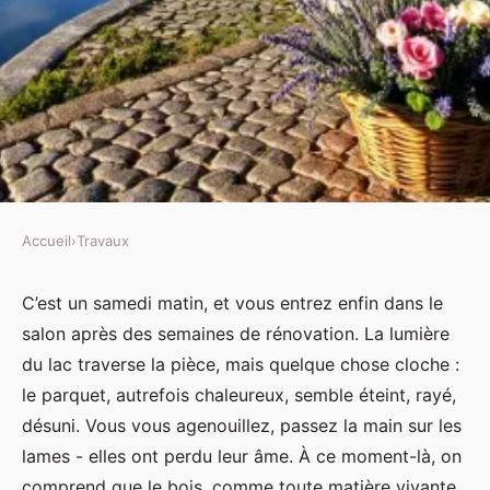
Accueil
›
Travaux
TRAVAUX
Top 5 raisons de choisir un
C’est un samedi matin, et vous entrez enfin dans le
salon après des semaines de rénovation. La lumière
parqueteur à Annecy
du lac traverse la pièce, mais quelque chose cloche :
le parquet, autrefois chaleureux, semble éteint, rayé,
Auberte
•
16/03/2026 07:21
•
11 min de lecture
désuni. Vous vous agenouillez, passez la main sur les
lames - elles ont perdu leur âme. À ce moment-là, on
comprend que le bois, comme toute matière vivante,