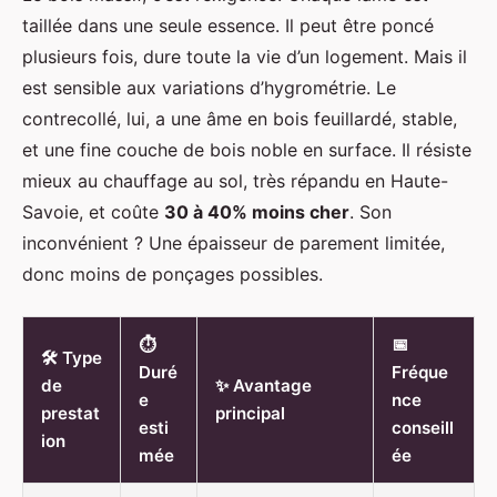
taillée dans une seule essence. Il peut être poncé
plusieurs fois, dure toute la vie d’un logement. Mais il
est sensible aux variations d’hygrométrie. Le
contrecollé, lui, a une âme en bois feuillardé, stable,
et une fine couche de bois noble en surface. Il résiste
mieux au chauffage au sol, très répandu en Haute-
Savoie, et coûte
30 à 40% moins cher
. Son
inconvénient ? Une épaisseur de parement limitée,
donc moins de ponçages possibles.
⏱️
📅
🛠️ Type
Duré
Fréque
de
✨ Avantage
e
nce
prestat
principal
esti
conseill
ion
mée
ée