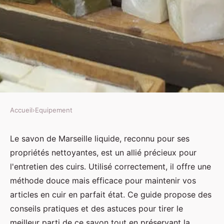
Accueil
›
Equipement
EQUIPEMENT
Savoir utiliser le savon de
Le savon de Marseille liquide, reconnu pour ses
propriétés nettoyantes, est un allié précieux pour
marseille liquide pour les cuirs
l'entretien des cuirs. Utilisé correctement, il offre une
méthode douce mais efficace pour maintenir vos
Maxence
•
3 avril 2025
•
3 min de lecture
articles en cuir en parfait état. Ce guide propose des
conseils pratiques et des astuces pour tirer le
meilleur parti de ce savon tout en préservant la