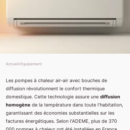
Accueil
›
Equipement
EQUIPEMENT
Pompe à chaleur air-air avec
Les pompes à chaleur air-air avec bouches de
diffusion révolutionnent le confort thermique
bouche : confort et économies
domestique. Cette technologie assure une
diffusion
d'énergie
homogène
de la température dans toute l'habitation,
garantissant des économies substantielles sur les
Maxence
•
13 janvier 2026
•
8 min de lecture
factures énergétiques. Selon l'ADEME, plus de 370
000 pompes à chaleur ont été installées en France,