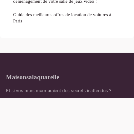
déménagement de votre salle de jeux vidéo !
Guide des meilleures offres de location de voitures à
Paris
Maisonsalaquarelle
Et si vos murs murmuraient des secrets inattendus ?
Accueil
Mentions légales
Contact
© 2026 Maisonsalaquarelle. Tous droits réservés.