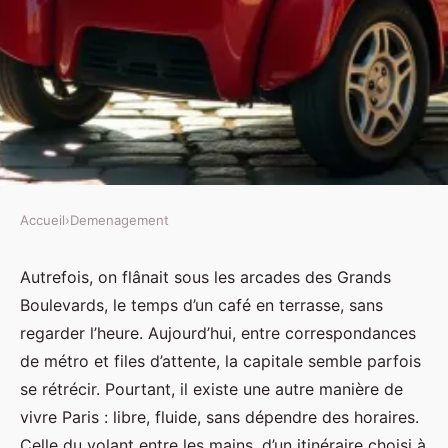
Accueil
›
Demenagement
DEMENAGEMENT
Louez une voiture pas chère à
Autrefois, on flânait sous les arcades des Grands
Boulevards, le temps d’un café en terrasse, sans
Paris dès 20€ par jour
regarder l’heure. Aujourd’hui, entre correspondances
de métro et files d’attente, la capitale semble parfois
Joëlle
•
17/06/2026 07:47
•
10 min de lecture
se rétrécir. Pourtant, il existe une autre manière de
vivre Paris : libre, fluide, sans dépendre des horaires.
Celle du volant entre les mains, d’un itinéraire choisi à