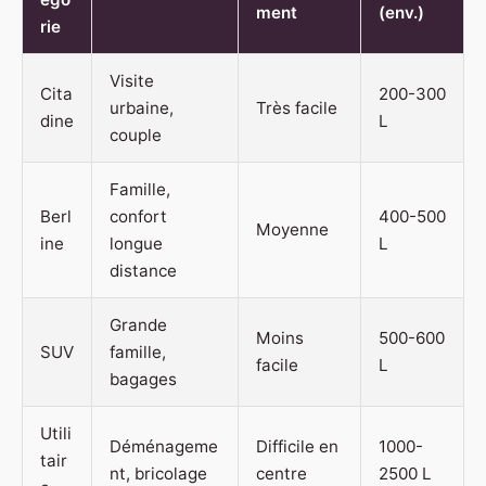
ment
(env.)
rie
Visite
Cita
200-300
urbaine,
Très facile
dine
L
couple
Famille,
Berl
confort
400-500
Moyenne
ine
longue
L
distance
Grande
Moins
500-600
SUV
famille,
facile
L
bagages
Utili
Déménageme
Difficile en
1000-
tair
nt, bricolage
centre
2500 L