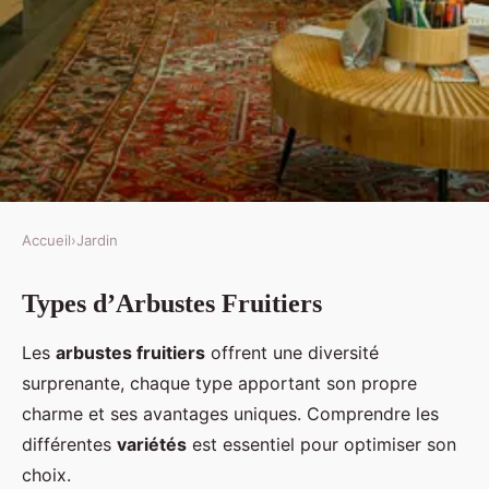
Accueil
›
Jardin
JARDIN
Types d’Arbustes Fruitiers
Arbustes Fruitiers : Alliez Plaisir
et Utilité pour un Jardin
Les
arbustes fruitiers
offrent une diversité
Exceptionnel
surprenante, chaque type apportant son propre
charme et ses avantages uniques. Comprendre les
Maxence
•
8 février 2025
•
5 min de lecture
différentes
variétés
est essentiel pour optimiser son
choix.