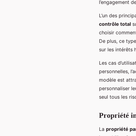
l’engagement de
L’un des princi
Maxence
•
14 mars 2025
•
5 min de lecture
contrôle total
su
choisir comment 
De plus, ce typ
sur les intérêts
Les cas d’utilis
personnelles, l’
modèle est attr
personnaliser le
seul tous les ri
Propriété i
La
propriété p