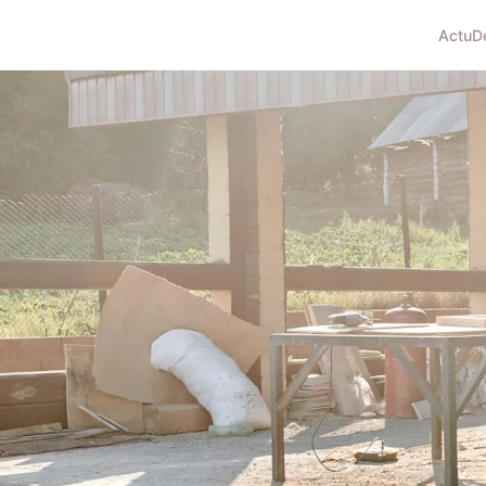
Actu
D