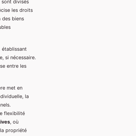
 sont divisés
cise les droits
à des biens
ubles
 établissant
e, si nécessaire.
se entre les
ère met en
dividuelle, la
nels.
 flexibilité
tives
, où
la propriété