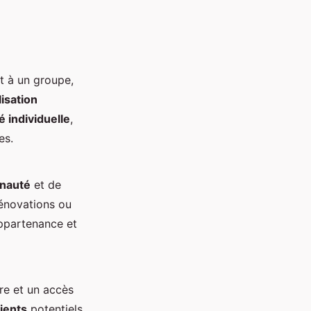
t à un groupe,
lisation
é individuelle
,
es.
nauté
et de
 rénovations ou
appartenance et
re et un accès
ients
potentiels