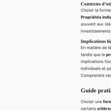
Contextes d’ut
Choisir la form
Propriétés indi
souvent aux idé
investissements
Implications lég
En matière de lé
tandis que la
pr
implications fis
individuels et p
Comprendre ces 
Guide prati
Choisir une
for
certains
critère