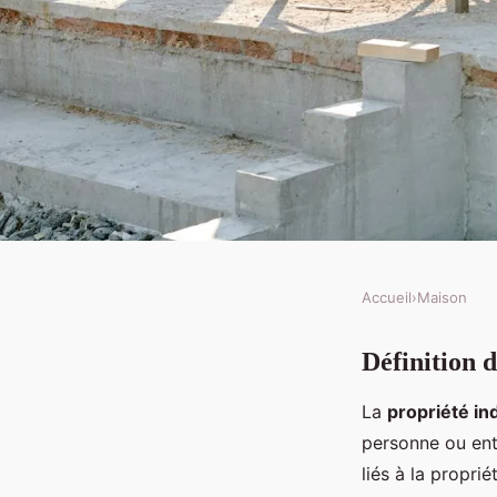
Accueil
›
Maison
MAISON
Définition 
Les différentes forme
La
propriété ind
immobilière : individu
personne ou enti
liés à la proprié
partagée