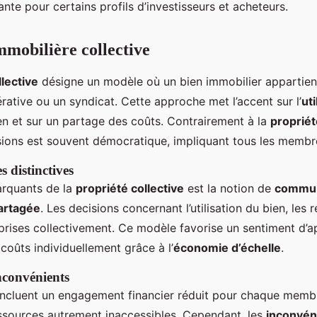
nte pour certains profils d’investisseurs et acheteurs.
mmobilière collective
llective
désigne un modèle où un bien immobilier appartien
rative ou un syndicat. Cette approche met l’accent sur l’
uti
n et sur un partage des coûts. Contrairement à la
propriét
isions est souvent démocratique, impliquant tous les membr
s distinctives
arquants de la
propriété collective
est la notion de
commu
artagée
. Les decisions concernant l’utilisation du bien, les
 prises collectivement. Ce modèle favorise un sentiment d’
 coûts individuellement grâce à l’
économie d’échelle
.
nconvénients
ncluent un engagement financier réduit pour chaque memb
ressources autrement inaccessibles. Cependant, les
inconvén