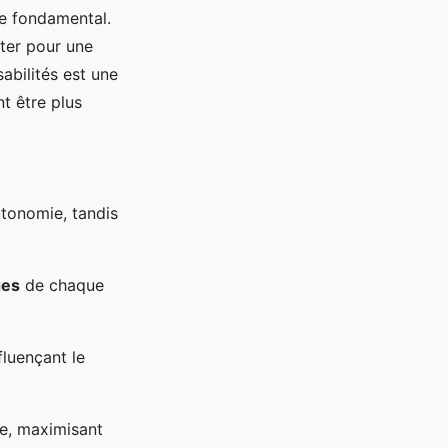
èle fondamental.
pter pour une
sabilités est une
t être plus
autonomie, tandis
ges
de chaque
nfluençant le
ée, maximisant