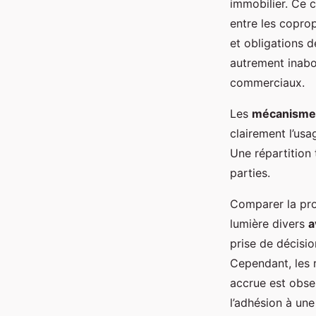
immobilier. Ce c
entre les coprop
et obligations d
autrement inab
commerciaux.
Les
mécanismes
clairement l’usa
Une répartition 
parties.
Comparer la pro
lumière divers
a
prise de décisio
Cependant, les r
accrue est obse
l’adhésion à un