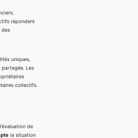
ciers.
ctifs répondent
à des
ités uniques,
 partagée. Les
opriétaires
aires collectifs.
’évaluation de
mpte
la situation