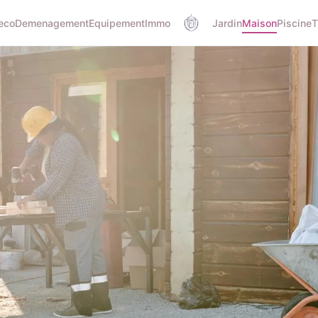
eco
Demenagement
Equipement
Immo
Jardin
Maison
Piscine
T