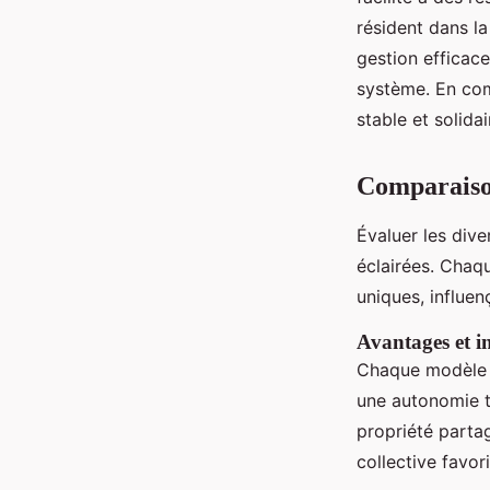
résident dans la
gestion efficac
système. En com
stable et solida
Comparaison
Évaluer les div
éclairées. Chaqu
uniques, influen
Avantages et in
Chaque modèle 
une autonomie to
propriété partag
collective favor